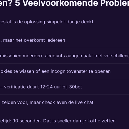
gen? 5 Veelvoorkomende Probl
stal is de oplossing simpeler dan je denkt.
, maar het overkomt iedereen
misschien meerdere accounts aangemaakt met verschillen
okies te wissen of een incognitovenster te openen
 verificatie duurt 12-24 uur bij 30bet
elden voor, maar check even de live chat
etijd: 90 seconden. Dat is sneller dan je koffie zetten.