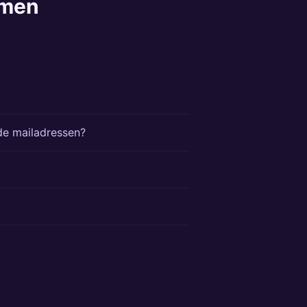
emen
de mailadressen?