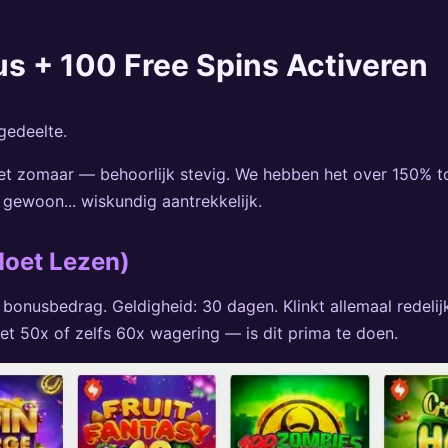
s + 100 Free Spins Activeren
gedeelte.
et zomaar — behoorlijk stevig. We hebben het over 150% tot
 gewoon... wiskundig aantrekkelijk.
 Moet Lezen)
e bonusbedrag. Geldigheid: 30 dagen. Klinkt allemaal redel
t 50x of zelfs 60x wagering — is dit prima te doen.