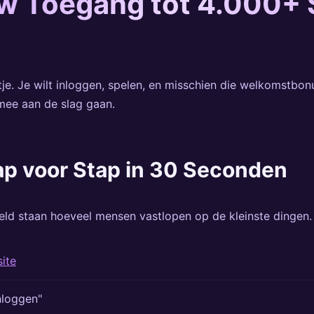
w Toegang tot 4.000+ 
aatje. Je wilt inloggen, spelen, en misschien die welkomstbo
mee aan de slag gaan.
tap voor Stap in 30 Seconden
steld staan hoeveel mensen vastlopen op de kleinste dingen.
site
nloggen"