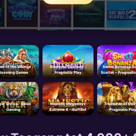
er of the Vikings -
Diamond Cascade -
Sweet Bonanza S
Booming Games
Pragmatic Play
Scatter - Pragmatic
ger Shrine - Relax
Majestic Megaways
Treasures of Osir
Gaming
Extreme 4 - iSoftBet
Pragmatic Pla